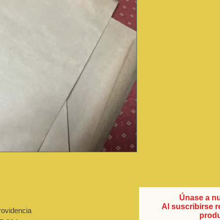
Únase a nu
Al suscribirse 
rovidencia
produ