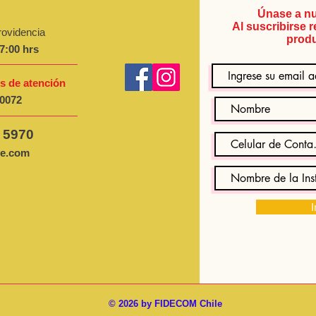
Únase a nu
Al suscribirse 
rovidencia
produ
7:00 hrs
s de atención
 0072
 5970
le.com
I
© 2026 by FIDECOM Chile