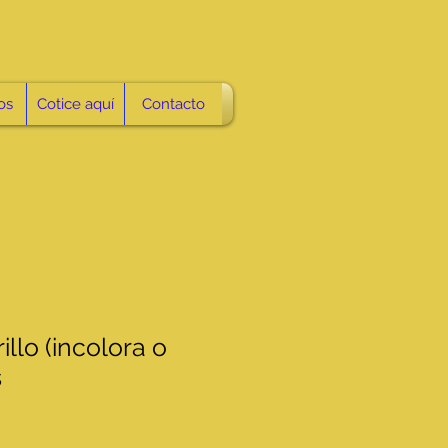
os
Cotice aquí
Contacto
llo (incolora o
s