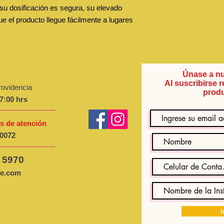
, su dosificación es segura, su elevado
e el producto llegue fácilmente a lugares
Únase a nu
Al suscribirse 
rovidencia
produ
7:00 hrs
s de atención
 0072
 5970
le.com
I